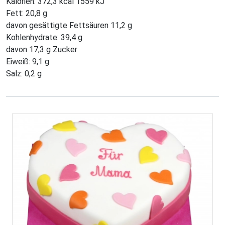
Kalorien: 372,3 kcal 1559 kJ
Fett: 20,8 g
davon gesättigte Fettsäuren 11,2 g
Kohlenhydrate: 39,4 g
davon 17,3 g Zucker
Eiweiß: 9,1 g
Salz: 0,2 g