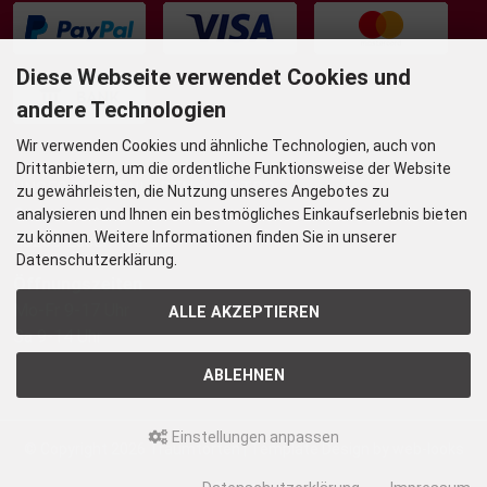
Diese Webseite verwendet Cookies und
andere Technologien
Wir verwenden Cookies und ähnliche Technologien, auch von
Drittanbietern, um die ordentliche Funktionsweise der Website
UNSER TORTENLADEN & BISTRO
zu gewährleisten, die Nutzung unseres Angebotes zu
Grafenstr. 36
analysieren und Ihnen ein bestmögliches Einkaufserlebnis bieten
zu können. Weitere Informationen finden Sie in unserer
45239 Essen-Werden
Datenschutzerklärung.
Öffnungszeiten
Mo-Fr 9-17 Uhr
ALLE AKZEPTIEREN
Sa 9-14 Uhr
ABLEHNEN
Einstellungen anpassen
© Copyright 2026
Traumtorten
| Template Design by
web-looks