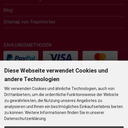
Blog
Sitemap von Traumtorten
ZAHLUNGSMETHODEN
Diese Webseite verwendet Cookies und
andere Technologien
Wir verwenden Cookies und ähnliche Technologien, auch von
Drittanbietern, um die ordentliche Funktionsweise der Website
UNSER TORTENLADEN & BISTRO
zu gewährleisten, die Nutzung unseres Angebotes zu
Grafenstr. 36
analysieren und Ihnen ein bestmögliches Einkaufserlebnis bieten
zu können. Weitere Informationen finden Sie in unserer
45239 Essen-Werden
Datenschutzerklärung.
Öffnungszeiten