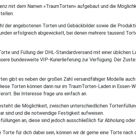
räsenz mit dem Namen »TraumTorten« aufgebaut und die Möglichk
tellen.
ahl der angebotenen Torten und Gebäckbilder sowie die Produkti
unden erfolgreich abgewickelt, bei denen mehrere tausend Tor
rte und Füllung der DHL-Standardversand mit einer üblichen Lau
sere bundesweite VIP-Kurierlieferung zur Verfügung. Der Zust
n gibt es neben der großen Zahl versandfähiger Modelle auch e
Diese Torten können dann nur im TraumTorten-Laden in Essen-We
erort. Bei Interesse frage uns einfach an.
teht die Möglichkeit, zwischen unterschiedlichen Tortenfüllung
bar sind und die notwendige Festigkeit aufweisen.
füllungen an, diese sind jedoch ausschließlich für Abholung oder
Torte für dich dabei sein, können wir dir gerne eine Torte nach