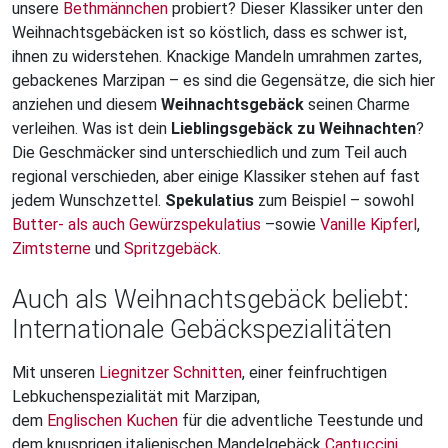
unsere
Bethmännchen
probiert? Dieser Klassiker unter den
Weihnachtsgebäcken ist so köstlich, dass es schwer ist,
ihnen zu widerstehen. Knackige Mandeln umrahmen zartes,
gebackenes Marzipan – es sind die Gegensätze, die sich hier
anziehen und diesem
Weihnachtsgebäck
seinen Charme
verleihen. Was ist dein
Lieblingsgebäck zu Weihnachten
?
Die Geschmäcker sind unterschiedlich und zum Teil auch
regional verschieden, aber einige Klassiker stehen auf fast
jedem Wunschzettel.
Spekulatius
zum Beispiel – sowohl
Butter- als auch Gewürzspekulatius
–sowie
Vanille Kipferl
,
Zimtsterne
und
Spritzgebäck
.
Auch als Weihnachtsgebäck beliebt:
Internationale Gebäckspezialitäten
Mit unseren
Liegnitzer Schnitten
, einer feinfruchtigen
Lebkuchenspezialität mit Marzipan,
dem
Englischen Kuchen
für die adventliche Teestunde und
dem knusprigen italienischen Mandelgebäck
Cantuccini