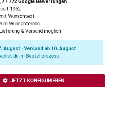
4,7 / 772 Google Bewertungen
 seit 1962
l mit Wunschtext
 zum Wunschtermin
Lieferung & Versand möglich
. August · Versand ab 10. August
hlst du im Bestellprozess.
JETZT KONFIGURIEREN