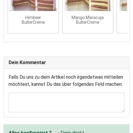
Mango Maracuja
Himbeer
ButterCreme
B
ButterCreme
Dein Kommentar
Falls Du uns zu dem Artikel noch irgendetwas mitteilen
möchtest, kannst Du das über folgendes Feld machen.
Alles konfiguriert ?
- Dann direkt