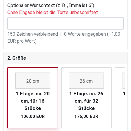
Optionaler Wunschtext (z. B. „Emma ist 6“).
Ohne Eingabe bleibt die Torte unbeschriftet.
150
Zeichen verbleibend |
0
Worte eingegeben (+1,00
EUR pro Wort)
2. Größe
20 cm
26 cm
1 Etage: ca. 20
1 Etage: ca. 26
1 E
cm, für 16
cm, für 32
c
Stücke
Stücke
106,00 EUR
176,00 EUR
2