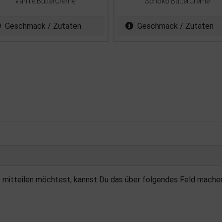
Vanille ButterCreme
Schoko ButterCreme
Geschmack / Zutaten
Geschmack / Zutaten
s mitteilen möchtest, kannst Du das über folgendes Feld mache