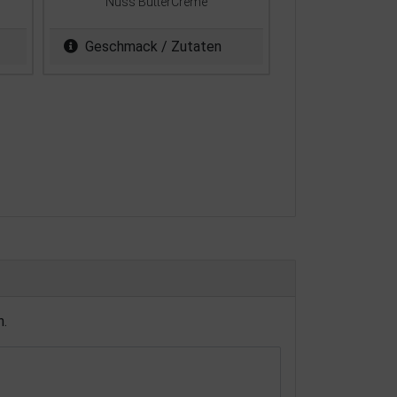
Nuss ButterCreme
Geschmack / Zutaten
n.