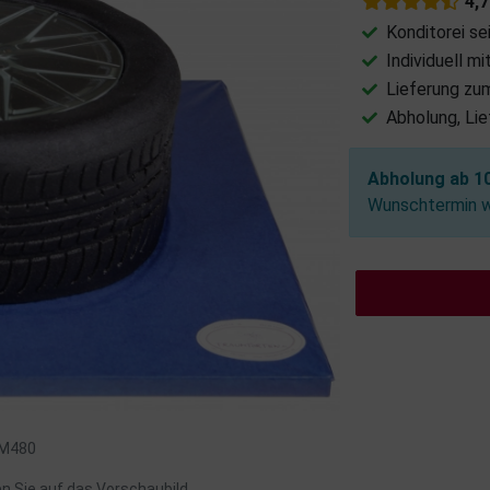
4,
Konditorei se
Individuell m
Lieferung zu
Abholung, Li
Abholung ab 10
Wunschtermin wä
: M480
en Sie auf das Vorschaubild