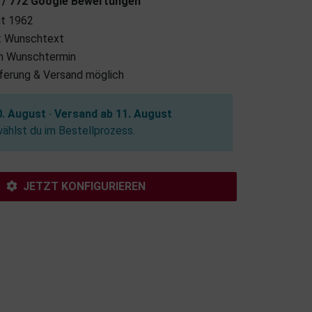
7 / 772 Google Bewertungen
it 1962
it Wunschtext
m Wunschtermin
eferung & Versand möglich
. August · Versand ab 11. August
hlst du im Bestellprozess.
JETZT KONFIGURIEREN