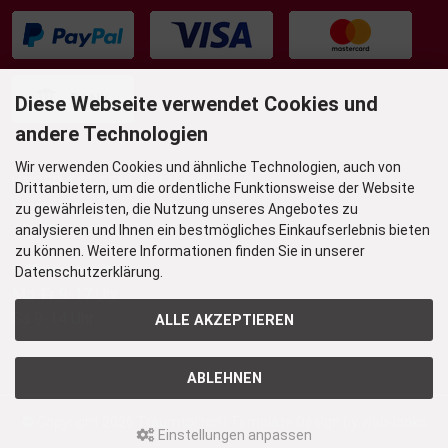
Diese Webseite verwendet Cookies und
andere Technologien
Wir verwenden Cookies und ähnliche Technologien, auch von
UNSER TORTENLADEN & BISTRO
Drittanbietern, um die ordentliche Funktionsweise der Website
Grafenstr. 36
zu gewährleisten, die Nutzung unseres Angebotes zu
45239 Essen-Werden
analysieren und Ihnen ein bestmögliches Einkaufserlebnis bieten
zu können. Weitere Informationen finden Sie in unserer
Öffnungszeiten
Datenschutzerklärung.
Mo-Fr 9-17 Uhr
Sa 9-14 Uhr
ALLE AKZEPTIEREN
ABLEHNEN
© Copyright 2026
Traumtorten
| Template Design by
web-looks
Einstellungen anpassen