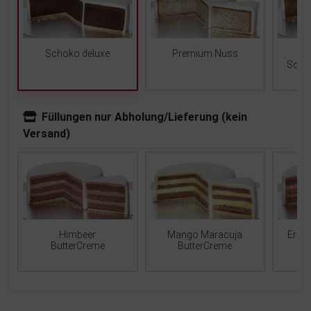
Schoko deluxe
Premium Nuss
Scho
Füllungen nur Abholung/Lieferung (kein
Versand)
Mango Maracuja
Erdb
Himbeer
ButterCreme
ButterCreme