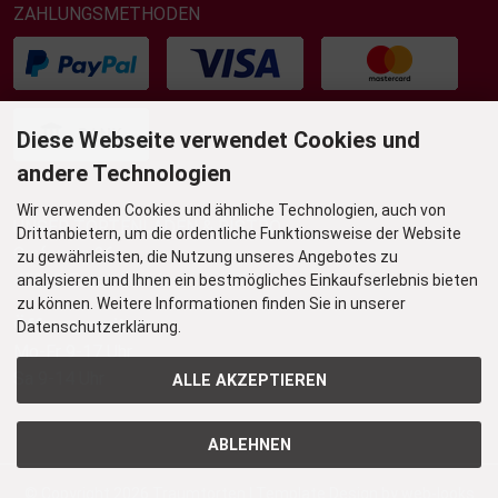
ZAHLUNGSMETHODEN
Diese Webseite verwendet Cookies und
andere Technologien
Wir verwenden Cookies und ähnliche Technologien, auch von
UNSER TORTENLADEN & BISTRO
Drittanbietern, um die ordentliche Funktionsweise der Website
Grafenstr. 36
zu gewährleisten, die Nutzung unseres Angebotes zu
45239 Essen-Werden
analysieren und Ihnen ein bestmögliches Einkaufserlebnis bieten
zu können. Weitere Informationen finden Sie in unserer
Öffnungszeiten
Datenschutzerklärung.
Mo-Fr 9-17 Uhr
Sa 9-14 Uhr
ALLE AKZEPTIEREN
ABLEHNEN
© Copyright 2026
Traumtorten
| Template Design by
web-looks