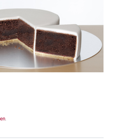
ben
.