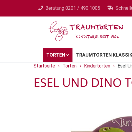
Beratung
0201 / 490 1005
Schnell
TORTEN
TRAUMTORTEN KLASSIK
Startseite
Torten
Kindertorten
Esel U
›
›
›
ESEL UND DINO 