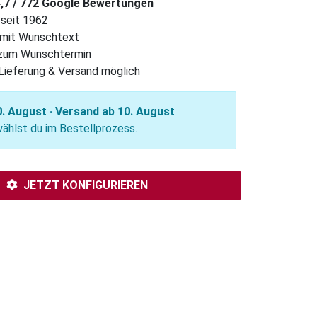
4,7 / 772 Google Bewertungen
 seit 1962
l mit Wunschtext
 zum Wunschtermin
Lieferung & Versand möglich
. August · Versand ab 10. August
hlst du im Bestellprozess.
JETZT KONFIGURIEREN