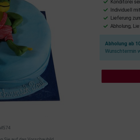
Konditorei se
Individuell m
Lieferung zu
Abholung, Li
Abholung ab 10
Wunschtermin wä
: M574
en Sie auf das Vorschaubild