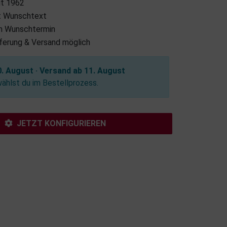
it 1962
it Wunschtext
m Wunschtermin
eferung & Versand möglich
. August · Versand ab 11. August
hlst du im Bestellprozess.
JETZT KONFIGURIEREN