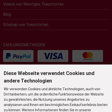
Videos von Werntges Traumtorten
Blog
Sitemap von Traumtorten
ZAHLUNGSMETHODEN
Diese Webseite verwendet Cookies und
andere Technologien
Wir verwenden Cookies und ähnliche Technologien, auch von
UNSER TORTENLADEN & BISTRO
Drittanbietern, um die ordentliche Funktionsweise der Website
Grafenstr. 36
zu gewährleisten, die Nutzung unseres Angebotes zu
45239 Essen-Werden
analysieren und Ihnen ein bestmögliches Einkaufserlebnis bieten
zu können. Weitere Informationen finden Sie in unserer