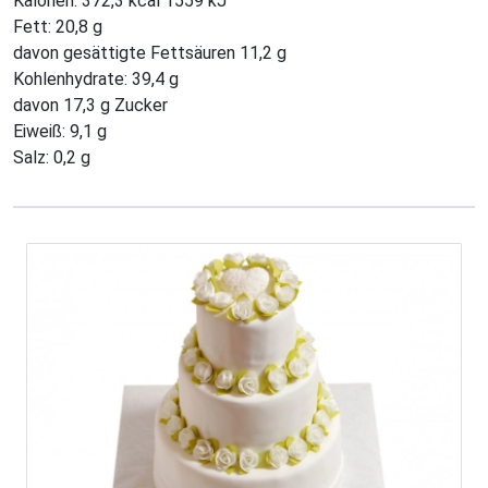
Kalorien: 372,3 kcal 1559 kJ
Fett: 20,8 g
davon gesättigte Fettsäuren 11,2 g
Kohlenhydrate: 39,4 g
davon 17,3 g Zucker
Eiweiß: 9,1 g
Salz: 0,2 g