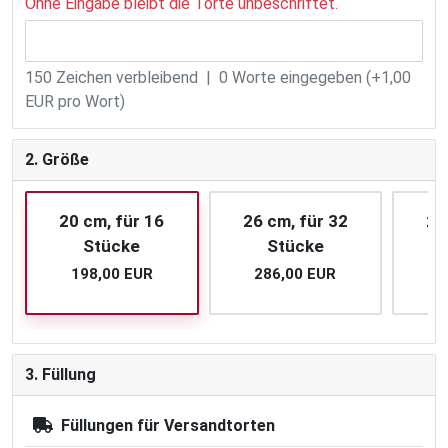
Ohne Eingabe bleibt die Torte unbeschriftet.
150
Zeichen verbleibend |
0
Worte eingegeben (+1,00
EUR pro Wort)
2. Größe
20 cm, für 16
26 cm, für 32
28
Stücke
Stücke
198,00 EUR
286,00 EUR
3
3. Füllung
Füllungen für Versandtorten