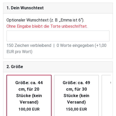
1. Dein Wunschtext
Optionaler Wunschtext (z. B. „Emma ist 6“).
Ohne Eingabe bleibt die Torte unbeschriftet.
150
Zeichen verbleibend |
0
Worte eingegeben (+1,00
EUR pro Wort)
2. Größe
Größe: ca. 44
Größe: ca. 49
Gr
cm, für 20
cm, für 30
c
Stücke (kein
Stücke (kein
St
Versand)
Versand)
100,00 EUR
150,00 EUR
2