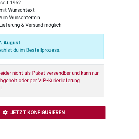
 seit 1962
l mit Wunschtext
 zum Wunschtermin
Lieferung & Versand möglich
7. August
hlst du im Bestellprozess.
leider nicht als Paket versendbar und kann nur
bgeholt oder per VIP-Kurierlieferung
!
JETZT KONFIGURIEREN