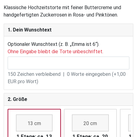
Klassische Hochzeitstorte mit feiner Buttercreme und
handgefertigten Zuckerrosen in Rosa- und Pinktönen.
1. Dein Wunschtext
Optionaler Wunschtext (z. B. „Emma ist 6“).
Ohne Eingabe bleibt die Torte unbeschriftet.
150
Zeichen verbleibend |
0
Worte eingegeben (+1,00
EUR pro Wort)
2. Größe
13 cm
20 cm
1 Etage: ca. 13
1 Etage: ca. 20
1 E