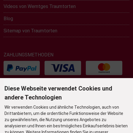
Videos von Werntges Traumtorten
Blog
Sitemap von Traumtorten
ZAHLUNGSMETHODEN
Diese Webseite verwendet Cookies und
andere Technologien
Wir verwenden Cookies und ähnliche Technologien, auch von
UNSER TORTENLADEN & BISTRO
Drittanbietern, um die ordentliche Funktionsweise der Website
Grafenstr. 36
zu gewährleisten, die Nutzung unseres Angebotes zu
45239 Essen-Werden
analysieren und Ihnen ein bestmögliches Einkaufserlebnis bieten
zu können. Weitere Informationen finden Sie in unserer