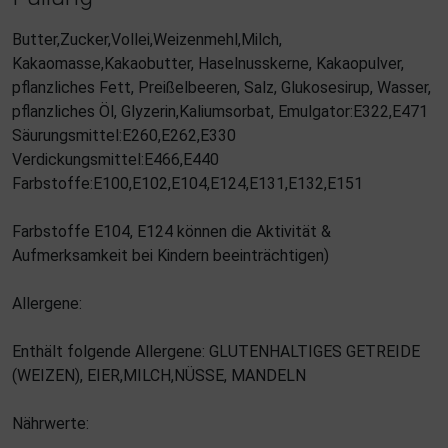
Butter,Zucker,Vollei,Weizenmehl,Milch,
Kakaomasse,Kakaobutter, Haselnusskerne, Kakaopulver,
pflanzliches Fett, Preißelbeeren, Salz, Glukosesirup, Wasser,
pflanzliches Öl, Glyzerin,Kaliumsorbat, Emulgator:E322,E471
Säurungsmittel:E260,E262,E330
Verdickungsmittel:E466,E440
Farbstoffe:E100,E102,E104,E124,E131,E132,E151
Farbstoffe E104, E124 können die Aktivität &
Aufmerksamkeit bei Kindern beeinträchtigen)
Allergene:
Enthält folgende Allergene: GLUTENHALTIGES GETREIDE
(WEIZEN), EIER,MILCH,NÜSSE, MANDELN
Nährwerte: