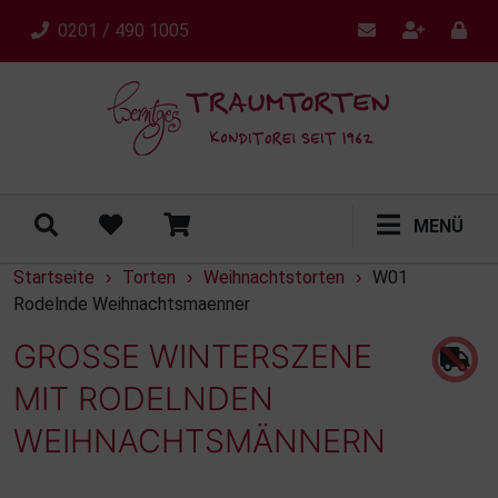
0201 / 490 1005
MENÜ
Startseite
Torten
Weihnachtstorten
W01
›
›
›
Rodelnde Weihnachtsmaenner
GROSSE WINTERSZENE M
IT RODELNDEN W
EIHNACHTSMÄNNERN