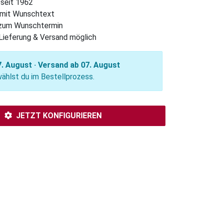
 seit 1962
l mit Wunschtext
 zum Wunschtermin
Lieferung & Versand möglich
. August · Versand ab 07. August
hlst du im Bestellprozess.
JETZT KONFIGURIEREN