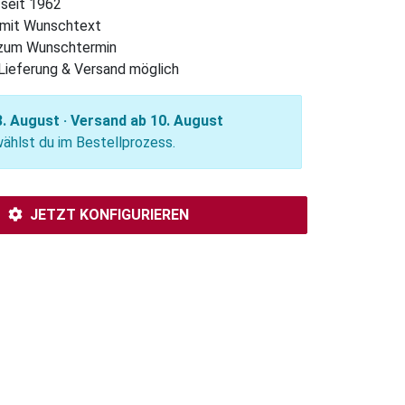
 seit 1962
l mit Wunschtext
 zum Wunschtermin
Lieferung & Versand möglich
. August · Versand ab 10. August
hlst du im Bestellprozess.
JETZT KONFIGURIEREN