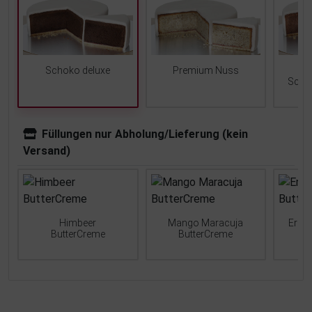
Schoko deluxe
Premium Nuss
Scho
Füllungen nur Abholung/Lieferung (kein
Versand)
Himbeer
Mango Maracuja
Erdb
ButterCreme
ButterCreme