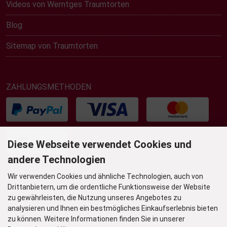
Videos von Werntges Traumtorten
Blog
Sitemap von Traumtorten
ZAHLUNGSMETHODEN
Diese Webseite verwendet Cookies und
andere Technologien
Wir verwenden Cookies und ähnliche Technologien, auch von
UNSER TORTENLADEN & BISTRO
Drittanbietern, um die ordentliche Funktionsweise der Website
Grafenstr. 36
zu gewährleisten, die Nutzung unseres Angebotes zu
45239 Essen-Werden
analysieren und Ihnen ein bestmögliches Einkaufserlebnis bieten
zu können. Weitere Informationen finden Sie in unserer