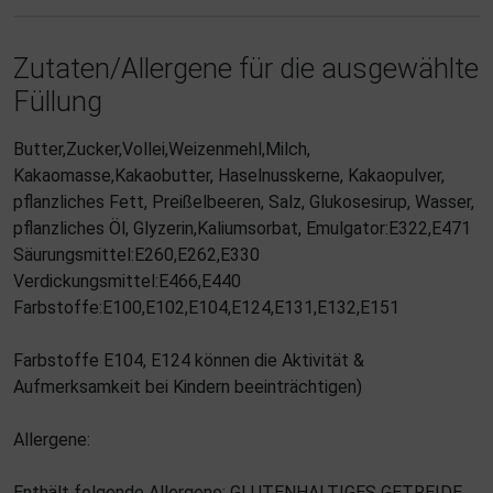
Zutaten/Allergene für die ausgewählte
Füllung
Butter,Zucker,Vollei,Weizenmehl,Milch,
Kakaomasse,Kakaobutter, Haselnusskerne, Kakaopulver,
pflanzliches Fett, Preißelbeeren, Salz, Glukosesirup, Wasser,
pflanzliches Öl, Glyzerin,Kaliumsorbat, Emulgator:E322,E471
Säurungsmittel:E260,E262,E330
Verdickungsmittel:E466,E440
Farbstoffe:E100,E102,E104,E124,E131,E132,E151
Farbstoffe E104, E124 können die Aktivität &
Aufmerksamkeit bei Kindern beeinträchtigen)
Allergene:
Enthält folgende Allergene: GLUTENHALTIGES GETREIDE