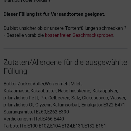
Marzipan oder Fondant.
Dieser Füllung ist für Versandtorten geeignet.
Du bist unsicher ob dir unsere Tortenfüllungen schmecken ?
- Bestelle vorab die
kostenfreien Geschmacksproben
.
Zutaten/Allergene für die ausgewählte
Füllung
Butter,Zucker,Vollei,Weizenmehl,Milch,
Kakaomasse,Kakaobutter, Haselnusskerne, Kakaopulver,
pflanzliches Fett, Preißelbeeren, Salz, Glukosesirup, Wasser,
pflanzliches Öl, Glyzerin,Kaliumsorbat, Emulgator:E322,E471
Säurungsmittel:E260,E262,E330
Verdickungsmittel:E466,E440
Farbstoffe:E100,E102,E104,E124,E131,E132,E151