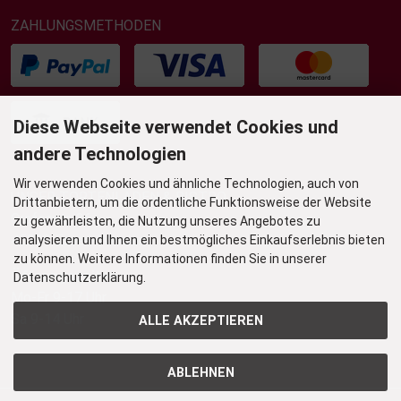
ZAHLUNGSMETHODEN
Diese Webseite verwendet Cookies und
andere Technologien
Wir verwenden Cookies und ähnliche Technologien, auch von
UNSER TORTENLADEN & BISTRO
Drittanbietern, um die ordentliche Funktionsweise der Website
Grafenstr. 36
zu gewährleisten, die Nutzung unseres Angebotes zu
45239 Essen-Werden
analysieren und Ihnen ein bestmögliches Einkaufserlebnis bieten
zu können. Weitere Informationen finden Sie in unserer
Öffnungszeiten
Datenschutzerklärung.
Mo-Fr 9-17 Uhr
Sa 9-14 Uhr
ALLE AKZEPTIEREN
ABLEHNEN