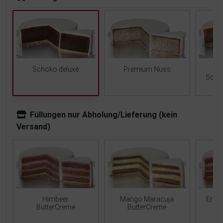
Schoko deluxe
Premium Nuss
Scho
Füllungen nur Abholung/Lieferung (kein
Versand)
Mango Maracuja
Erdb
Himbeer
ButterCreme
ButterCreme