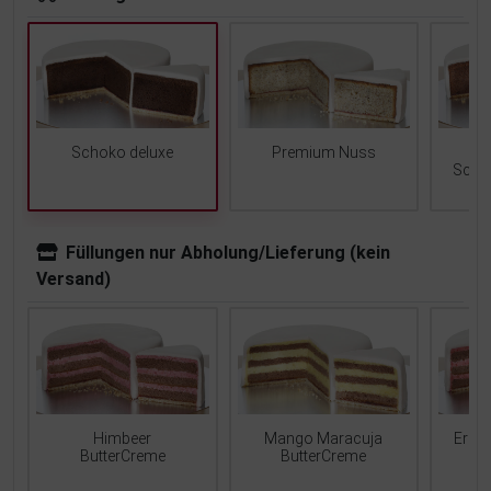
Schoko deluxe
Premium Nuss
Scho
Füllungen nur Abholung/Lieferung (kein
Versand)
Mango Maracuja
Erdb
Himbeer
ButterCreme
ButterCreme