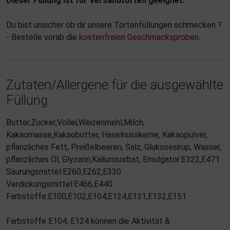
Dieser Füllung ist für Versandtorten geeignet.
Du bist unsicher ob dir unsere Tortenfüllungen schmecken ?
- Bestelle vorab die
kostenfreien Geschmacksproben
.
Zutaten/Allergene für die ausgewählte
Füllung
Butter,Zucker,Vollei,Weizenmehl,Milch,
Kakaomasse,Kakaobutter, Haselnusskerne, Kakaopulver,
pflanzliches Fett, Preißelbeeren, Salz, Glukosesirup, Wasser,
pflanzliches Öl, Glyzerin,Kaliumsorbat, Emulgator:E322,E471
Säurungsmittel:E260,E262,E330
Verdickungsmittel:E466,E440
Farbstoffe:E100,E102,E104,E124,E131,E132,E151
Farbstoffe E104, E124 können die Aktivität &