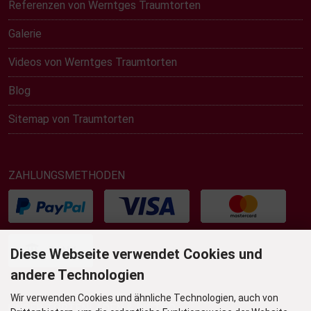
Referenzen von Werntges Traumtorten
Galerie
Videos von Werntges Traumtorten
Blog
Sitemap von Traumtorten
ZAHLUNGSMETHODEN
Diese Webseite verwendet Cookies und
andere Technologien
Wir verwenden Cookies und ähnliche Technologien, auch von
UNSER TORTENLADEN & BISTRO