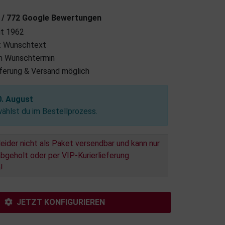
7 / 772 Google Bewertungen
it 1962
it Wunschtext
m Wunschtermin
eferung & Versand möglich
0. August
hlst du im Bestellprozess.
leider nicht als Paket versendbar und kann nur
bgeholt oder per VIP-Kurierlieferung
!
JETZT KONFIGURIEREN