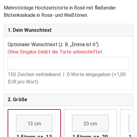
Mehrstöckige Hochzeitstorte in Rosé mit fließender
Blütenkaskade in Rosa- und Weißtönen.
1. Dein Wunschtext
Optionaler Wunschtext (z. B. „Emma ist 6“).
Ohne Eingabe bleibt die Torte unbeschriftet.
150
Zeichen verbleibend |
0
Worte eingegeben (+1,00
EUR pro Wort)
2. Größe
13 cm
20 cm
1 Etage: ca. 13
1 Etage: ca. 20
1 E