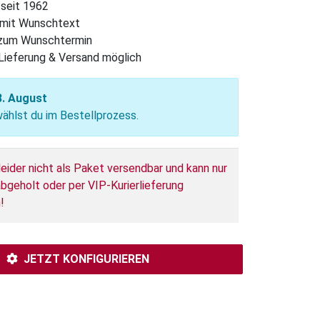
 seit 1962
l mit Wunschtext
 zum Wunschtermin
Lieferung & Versand möglich
8. August
hlst du im Bestellprozess.
leider nicht als Paket versendbar und kann nur
bgeholt oder per VIP-Kurierlieferung
!
JETZT KONFIGURIEREN