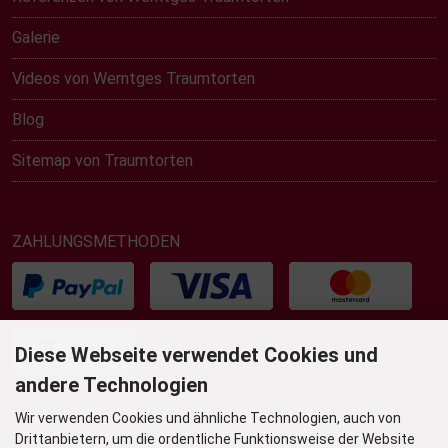
Galerie
Videos von Werntges Traumtorten
Blog
Sitemap von Traumtorten
ZAHLUNGSMETHODEN
Diese Webseite verwendet Cookies und
andere Technologien
Wir verwenden Cookies und ähnliche Technologien, auch von
UNSER TORTENLADEN & BISTRO
Drittanbietern, um die ordentliche Funktionsweise der Website