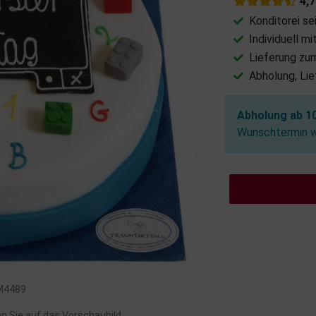
4,
Konditorei se
Individuell m
Lieferung zu
Abholung, Li
Abholung ab 10
Wunschtermin wä
 M4489
en Sie auf das Vorschaubild