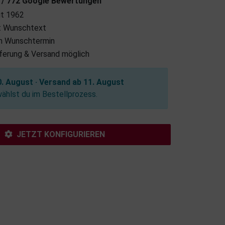
7 / 772 Google Bewertungen
it 1962
it Wunschtext
m Wunschtermin
eferung & Versand möglich
. August · Versand ab 11. August
hlst du im Bestellprozess.
JETZT KONFIGURIEREN