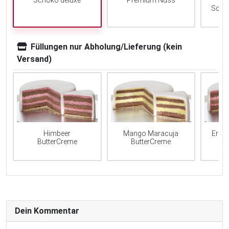
Schoko deluxe
Premium Nuss
Scho
Füllungen nur Abholung/Lieferung (kein
Versand)
Mango Maracuja
Erdb
Himbeer
ButterCreme
ButterCreme
Dein Kommentar