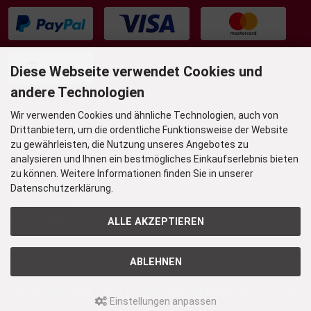
Diese Webseite verwendet Cookies und
andere Technologien
Wir verwenden Cookies und ähnliche Technologien, auch von
UNSER TORTENLADEN & BISTRO
Drittanbietern, um die ordentliche Funktionsweise der Website
Grafenstr. 36
zu gewährleisten, die Nutzung unseres Angebotes zu
45239 Essen-Werden
analysieren und Ihnen ein bestmögliches Einkaufserlebnis bieten
zu können. Weitere Informationen finden Sie in unserer
Öffnungszeiten
Datenschutzerklärung.
Mo-Fr 9-17 Uhr
Sa 9-14 Uhr
ALLE AKZEPTIEREN
ABLEHNEN
© Copyright 2026
Traumtorten
| Template Design by
web-looks
Einstellungen anpassen