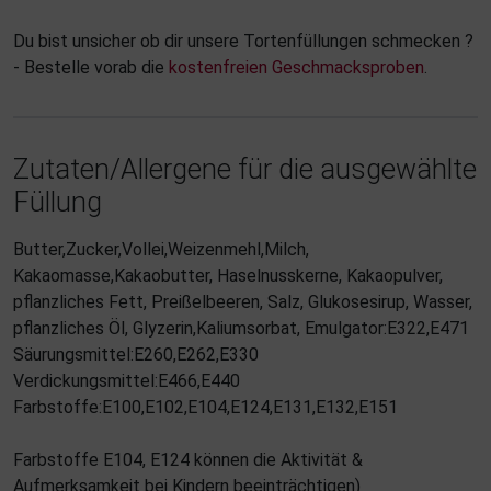
Du bist unsicher ob dir unsere Tortenfüllungen schmecken ?
- Bestelle vorab die
kostenfreien Geschmacksproben
.
Zutaten/Allergene für die ausgewählte
Füllung
Butter,Zucker,Vollei,Weizenmehl,Milch,
Kakaomasse,Kakaobutter, Haselnusskerne, Kakaopulver,
pflanzliches Fett, Preißelbeeren, Salz, Glukosesirup, Wasser,
pflanzliches Öl, Glyzerin,Kaliumsorbat, Emulgator:E322,E471
Säurungsmittel:E260,E262,E330
Verdickungsmittel:E466,E440
Farbstoffe:E100,E102,E104,E124,E131,E132,E151
Farbstoffe E104, E124 können die Aktivität &
Aufmerksamkeit bei Kindern beeinträchtigen)