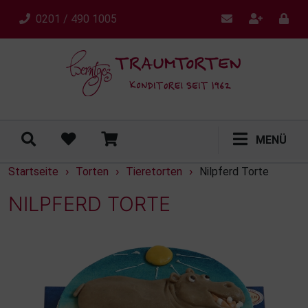
0201 / 490 1005
MENÜ
Startseite
Torten
Tieretorten
Nilpferd Torte
›
›
›
NILPFERD TORTE