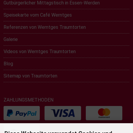
Gutbürgerlicher Mittagstisch in Essen-Werden
Speisekarte vom Café Werntges
Referenzen von Werntges Traumtorten
Galerie
Videos von Werntges Traumtorten
Blog
Sitemap von Traumtorten
ZAHLUNGSMETHODEN