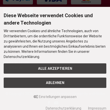
Diese Webseite verwendet Cookies und
andere Technologien
Wir verwenden Cookies und ähnliche Technologien, auch von
UNSER TORTENLADEN & BISTRO
Drittanbietern, um die ordentliche Funktionsweise der Website
Grafenstr. 36
zu gewährleisten, die Nutzung unseres Angebotes zu
45239 Essen-Werden
analysieren und Ihnen ein bestmögliches Einkaufserlebnis bieten
zu können. Weitere Informationen finden Sie in unserer
Öffnungszeiten
Datenschutzerklärung.
Mo-Fr 9-17 Uhr
Sa 9-14 Uhr
ALLE AKZEPTIEREN
ABLEHNEN
© Copyright 2026
Traumtorten
| Template Design by
web-looks
Einstellungen anpassen
Datenschutzerklärung
Impressum