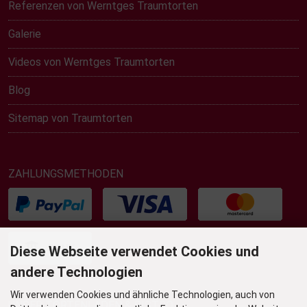
Referenzen von Werntges Traumtorten
Galerie
Videos von Werntges Traumtorten
Blog
Sitemap von Traumtorten
ZAHLUNGSMETHODEN
Diese Webseite verwendet Cookies und
andere Technologien
Wir verwenden Cookies und ähnliche Technologien, auch von
UNSER TORTENLADEN & BISTRO