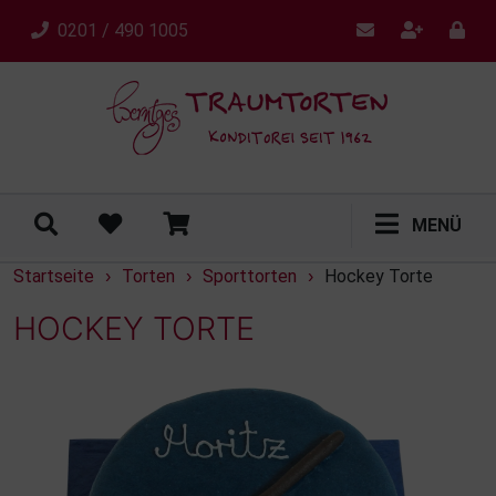
0201 / 490 1005
MENÜ
Startseite
Torten
Sporttorten
Hockey Torte
›
›
›
HOCKEY TORTE