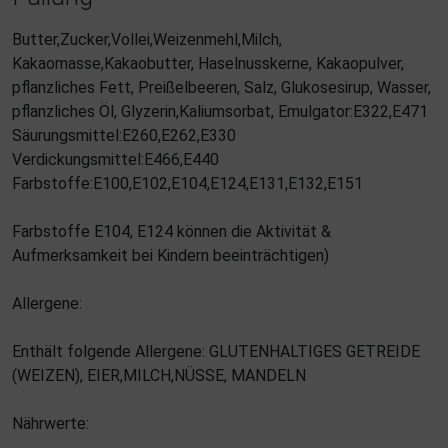
Butter,Zucker,Vollei,Weizenmehl,Milch,
Kakaomasse,Kakaobutter, Haselnusskerne, Kakaopulver,
pflanzliches Fett, Preißelbeeren, Salz, Glukosesirup, Wasser,
pflanzliches Öl, Glyzerin,Kaliumsorbat, Emulgator:E322,E471
Säurungsmittel:E260,E262,E330
Verdickungsmittel:E466,E440
Farbstoffe:E100,E102,E104,E124,E131,E132,E151
Farbstoffe E104, E124 können die Aktivität &
Aufmerksamkeit bei Kindern beeinträchtigen)
Allergene:
Enthält folgende Allergene: GLUTENHALTIGES GETREIDE
(WEIZEN), EIER,MILCH,NÜSSE, MANDELN
Nährwerte: