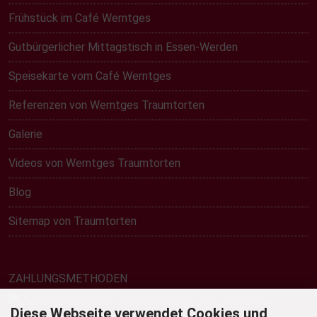
Frühstück im Café Werntges
Gutbürgerlicher Mittagstisch in Essen-Werden
Speisekarte vom Café Werntges
Referenzen von Werntges Traumtorten
Galerie
Videos von Werntges Traumtorten
Blog
Sitemap von Traumtorten
ZAHLUNGSMETHODEN
Diese Webseite verwendet Cookies und