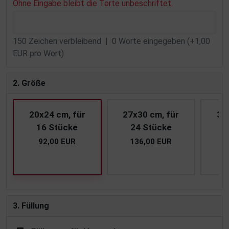
Ohne Eingabe bleibt die Torte unbeschriftet.
150
Zeichen verbleibend |
0
Worte eingegeben (+1,00
EUR pro Wort)
2. Größe
20x24 cm, für
27x30 cm, für
30
16 Stücke
24 Stücke
3
92,00 EUR
136,00 EUR
1
3. Füllung