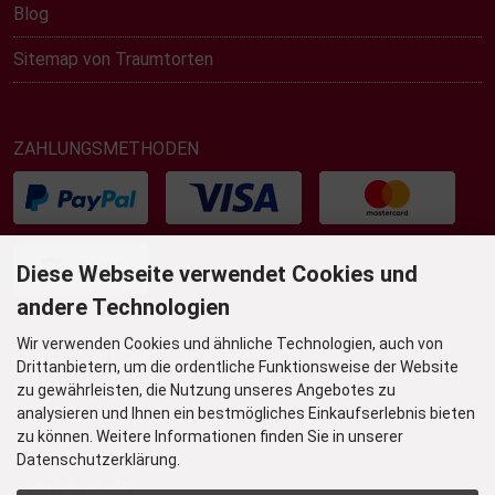
Blog
Sitemap von Traumtorten
ZAHLUNGSMETHODEN
Diese Webseite verwendet Cookies und
andere Technologien
Wir verwenden Cookies und ähnliche Technologien, auch von
UNSER TORTENLADEN & BISTRO
Drittanbietern, um die ordentliche Funktionsweise der Website
Grafenstr. 36
zu gewährleisten, die Nutzung unseres Angebotes zu
45239 Essen-Werden
analysieren und Ihnen ein bestmögliches Einkaufserlebnis bieten
zu können. Weitere Informationen finden Sie in unserer
Öffnungszeiten
Datenschutzerklärung.
Mo-Fr 9-17 Uhr