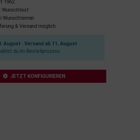
it 1962
it Wunschtext
m Wunschtermin
eferung & Versand möglich
. August · Versand ab 11. August
hlst du im Bestellprozess.
JETZT KONFIGURIEREN