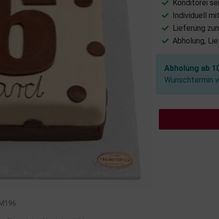
Konditorei se
Individuell m
Lieferung zu
Abholung, Li
Abholung ab 10
Wunschtermin wä
: M196