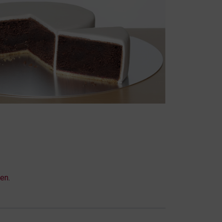
ben
.