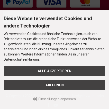
Diese Webseite verwendet Cookies und
andere Technologien
Wir verwenden Cookies und ähnliche Technologien, auch von
UNSER TORTENLADEN & BISTRO
Drittanbietern, um die ordentliche Funktionsweise der Website
Grafenstr. 36
zu gewährleisten, die Nutzung unseres Angebotes zu
45239 Essen-Werden
analysieren und Ihnen ein bestmögliches Einkaufserlebnis bieten
zu können. Weitere Informationen finden Sie in unserer
Öffnungszeiten
Datenschutzerklärung.
Mo-Fr 9-17 Uhr
Sa 9-14 Uhr
ALLE AKZEPTIEREN
ABLEHNEN
© Copyright 2026
Traumtorten
| Template Design by
web-looks
Einstellungen anpassen