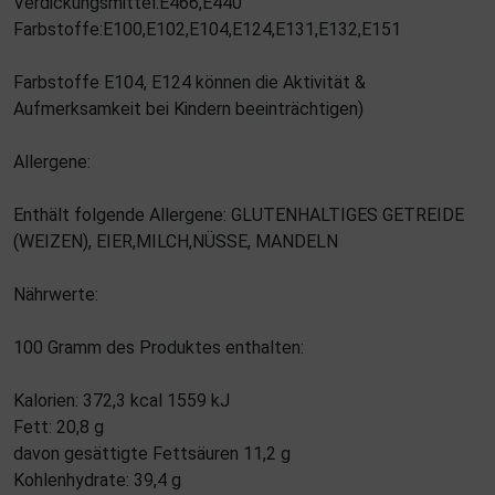
Verdickungsmittel:E466,E440
Farbstoffe:E100,E102,E104,E124,E131,E132,E151
Farbstoffe E104, E124 können die Aktivität &
Aufmerksamkeit bei Kindern beeinträchtigen)
Allergene:
Enthält folgende Allergene: GLUTENHALTIGES GETREIDE
(WEIZEN), EIER,MILCH,NÜSSE, MANDELN
Nährwerte:
100 Gramm des Produktes enthalten:
Kalorien: 372,3 kcal 1559 kJ
Fett: 20,8 g
davon gesättigte Fettsäuren 11,2 g
Kohlenhydrate: 39,4 g