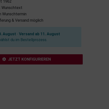
it 1962
it Wunschtext
m Wunschtermin
eferung & Versand möglich
. August · Versand ab 11. August
hlst du im Bestellprozess.
JETZT KONFIGURIEREN