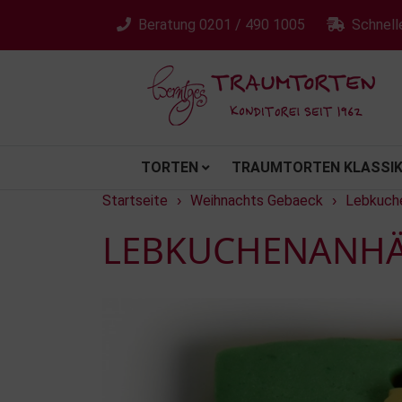
Beratung
0201 / 490 1005
Schnell
TORTEN
TRAUMTORTEN KLASSIK
Startseite
Weihnachts Gebaeck
Lebkuche
›
›
LEBKUCHENANHÄN