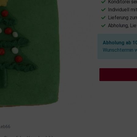
Konditorei se
Individuell m
Lieferung zu
Abholung, Li
Abholung ab 10
Wunschtermin wä
 Leb66