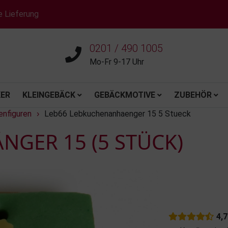
e Lieferung
0201 / 490 1005
Mo-Fr 9-17 Uhr
ER
KLEINGEBÄCK
GEBÄCKMOTIVE
ZUBEHÖR
nfiguren
Leb66 Lebkuchenanhaenger 15 5 Stueck
›
GER 15 (5 STÜCK)
4,