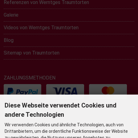
Referenzen von Werntges Traumtorten
Galerie
Videos von Werntges Traumtorten
Blog
Sitemap von Traumtorten
ZAHLUNGSMETHODEN
Diese Webseite verwendet Cookies und
andere Technologien
Wir verwenden Cookies und ähnliche Technologien, auch von
Drittanbietern, um die ordentliche Funktionsweise der Website
UNSER TORTENLADEN & BISTRO
zu gewährleisten, die Nutzung unseres Angebotes zu