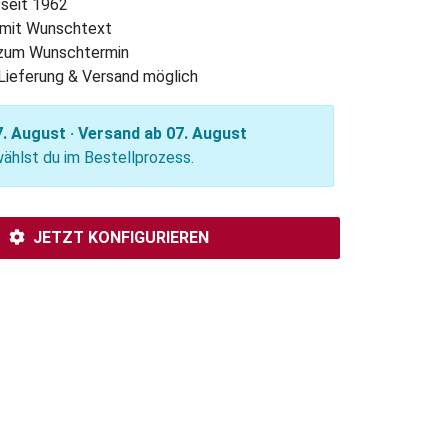
 seit 1962
l mit Wunschtext
 zum Wunschtermin
Lieferung & Versand möglich
. August · Versand ab 07. August
hlst du im Bestellprozess.
JETZT KONFIGURIEREN