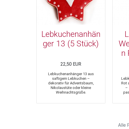
Lebkuchenanhän
L
ger 13 (5 Stück)
We
n 
22,50 EUR
Lebkuchenanhänger 13 aus
saftigem Lebkuchen –
Leb
dekorativ für Adventsbaum,
Rot 
Nikolaustüte oder kleine
– 
Weihnachtsgrüße.
pas
Alle 