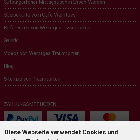
Gutbürgerlicher Mittagstisch in Essen-Werden
Speisekarte vom Café Werntges
Referenzen von Werntges Traumtorten
Galerie
Videos von Werntges Traumtorten
Blog
Sitemap von Traumtorten
ZAHLUNGSMETHODEN
Diese Webseite verwendet Cookies und