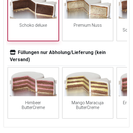
Schoko deluxe
Premium Nuss
Scho
Füllungen nur Abholung/Lieferung (kein
Versand)
Mango Maracuja
Erdb
Himbeer
ButterCreme
ButterCreme