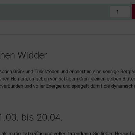
chen Widder
ischen Grün- und Türkistönen und erinnert an eine sonnige Bergla
nen Hörnern, umgeben von saftigem Grün, kleinen gelben Blüten
urverbunden und voller Energie und spiegelt damit die dynamisch
1.03. bis 20.04.
ls mutig, tatkräftig und voller Tatendrang. Sie lieben Herausf