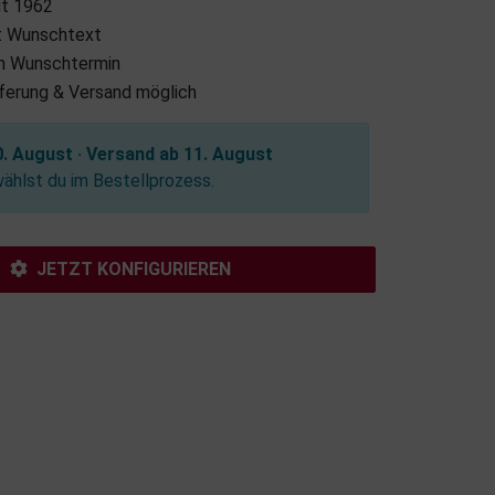
it 1962
it Wunschtext
m Wunschtermin
eferung & Versand möglich
. August · Versand ab 11. August
hlst du im Bestellprozess.
JETZT KONFIGURIEREN