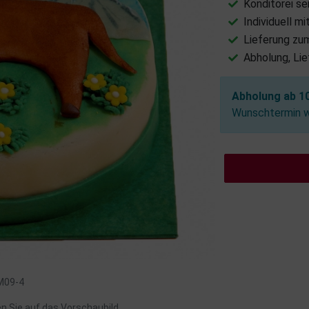
Konditorei se
Individuell m
Lieferung zu
Abholung, Li
Abholung ab 10
Wunschtermin wä
 M09-4
en Sie auf das Vorschaubild