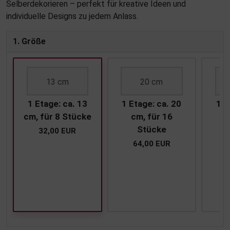
Selberdekorieren – perfekt für kreative Ideen und
individuelle Designs zu jedem Anlass.
1. Größe
13 cm
20 cm
1 Etage: ca. 13
1 Etage: ca. 20
1 E
cm, für 8 Stücke
cm, für 16
c
Stücke
32,00 EUR
64,00 EUR
1