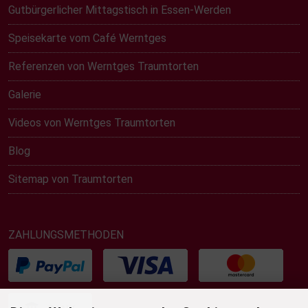
Gutbürgerlicher Mittagstisch in Essen-Werden
Speisekarte vom Café Werntges
Referenzen von Werntges Traumtorten
Galerie
Videos von Werntges Traumtorten
Blog
Sitemap von Traumtorten
ZAHLUNGSMETHODEN