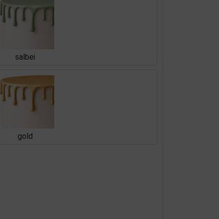
salbei
gold