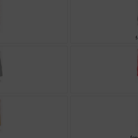
f
fon