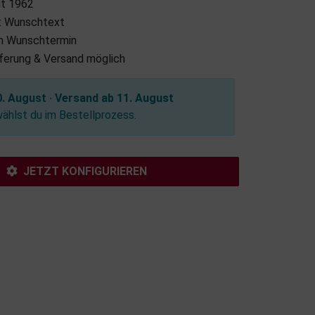
it 1962
it Wunschtext
m Wunschtermin
eferung & Versand möglich
. August · Versand ab 11. August
hlst du im Bestellprozess.
JETZT KONFIGURIEREN