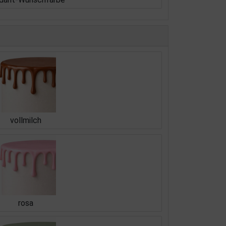
vollmilch
rosa