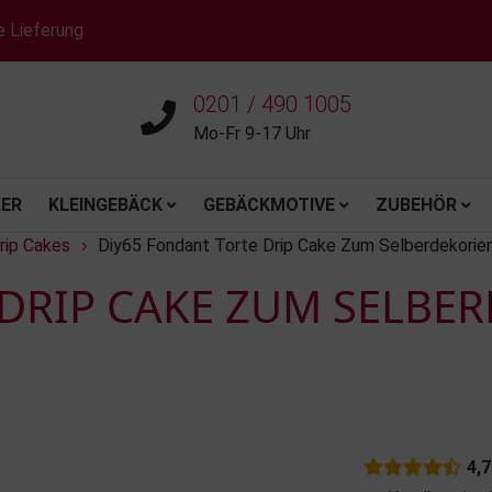
e Lieferung
0201 / 490 1005
Mo-Fr 9-17 Uhr
ER
KLEINGEBÄCK
GEBÄCKMOTIVE
ZUBEHÖR
rip Cakes
Diy65 Fondant Torte Drip Cake Zum Selberdekorie
›
DRIP CAKE ZUM SELBE
4,