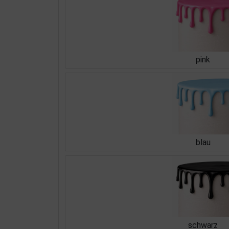
pink
blau
schwarz