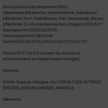
Butter,Zucker,Vollei,Weizenmehl,Milch,
Kakaomasse,Kakaobutter, Haselnusskerne, Kakaopulver,
pflanzliches Fett, Preißelbeeren, Salz, Glukosesirup, Wasser,
pflanzliches Öl, Glyzerin,Kaliumsorbat, Emulgator:E322,E471
Säurungsmittel:E260,E262,E330
Verdickungsmittel:E466,E440
Farbstoffe:E100,E102,E104,E124,E131,E132,E151
Farbstoffe E104, E124 können die Aktivität &
Aufmerksamkeit bei Kindern beeinträchtigen)
Allergene:
Enthält folgende Allergene: GLUTENHALTIGES GETREIDE
(WEIZEN), EIER,MILCH,NÜSSE, MANDELN
Nährwerte: