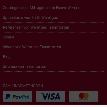
Gutbürgerlicher Mittagstisch in Essen-Werden
Speisekarte vom Café Werntges
Referenzen von Werntges Traumtorten
Galerie
Videos von Werntges Traumtorten
Blog
Sitemap von Traumtorten
ZAHLUNGSMETHODEN