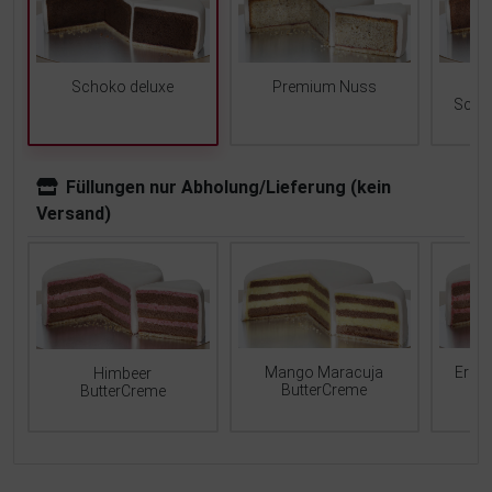
Schoko deluxe
Premium Nuss
Scho
Füllungen nur Abholung/Lieferung (kein
Versand)
Mango Maracuja
Erdb
Himbeer
ButterCreme
ButterCreme