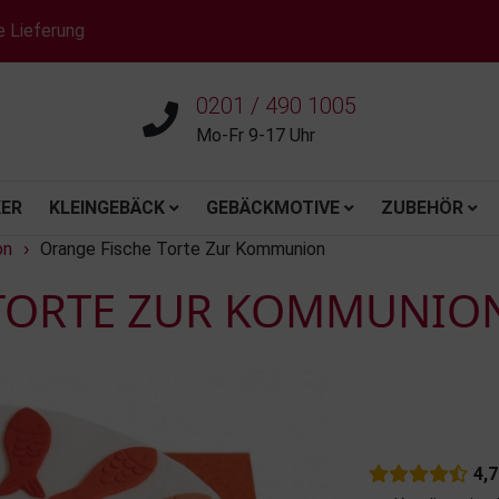
e Lieferung
0201 / 490 1005
Mo-Fr 9-17 Uhr
ER
KLEINGEBÄCK
GEBÄCKMOTIVE
ZUBEHÖR
on
Orange Fische Torte Zur Kommunion
›
 TORTE ZUR KOMMUNIO
4,