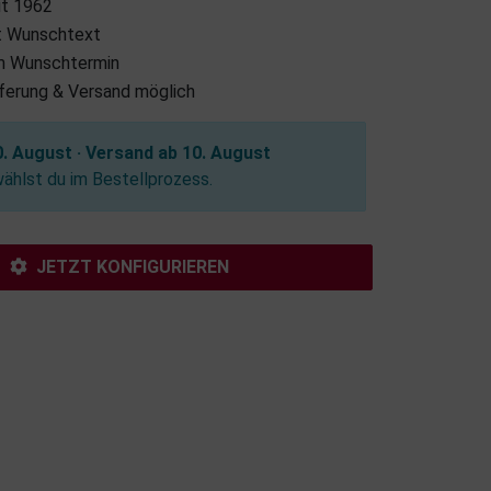
it 1962
it Wunschtext
m Wunschtermin
eferung & Versand möglich
. August · Versand ab 10. August
hlst du im Bestellprozess.
JETZT KONFIGURIEREN