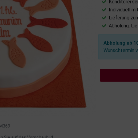
Konditorei se
Individuell m
Lieferung zu
Abholung, Li
Abholung ab 10
Wunschtermin wä
: M369
en Sie auf das Vorschaubild