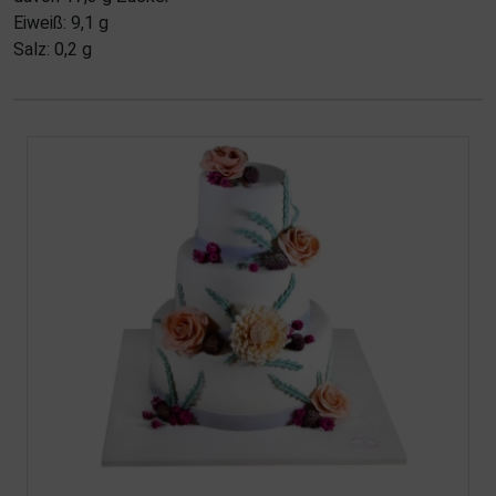
Eiweiß: 9,1 g
Salz: 0,2 g