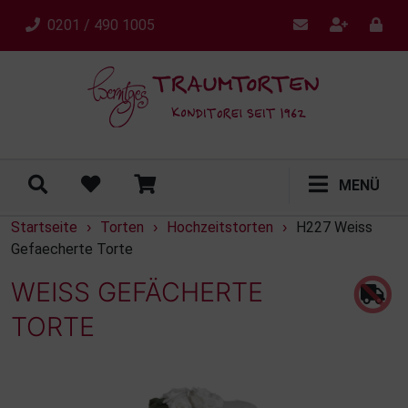
0201 / 490 1005
MENÜ
Startseite
Torten
Hochzeitstorten
H227 Weiss
›
›
›
Gefaecherte Torte
WEISS GEFÄCHERTE T
ORTE