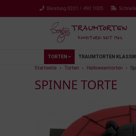
Beratung
0201 / 490 1005
Schnell
TORTEN
TRAUMTORTEN KLASSIK
Startseite
Torten
Halloweentorten
Sp
›
›
›
SPINNE TORTE