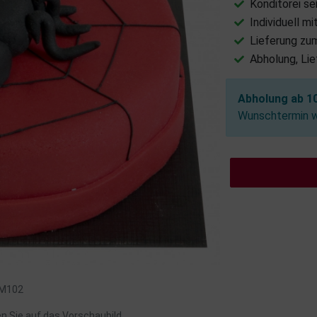
Konditorei se
Individuell m
Lieferung zu
Abholung, Li
Abholung ab 10
Wunschtermin wä
: M102
en Sie auf das Vorschaubild