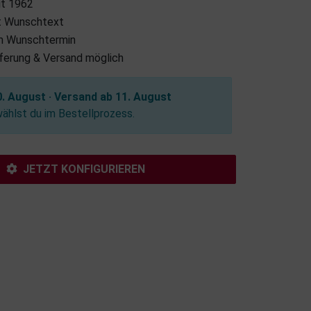
it 1962
it Wunschtext
m Wunschtermin
eferung & Versand möglich
. August · Versand ab 11. August
hlst du im Bestellprozess.
JETZT KONFIGURIEREN